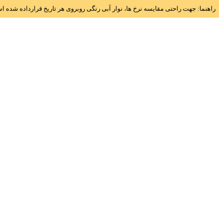
راهنما: جهت راحتی مقایسه نرخ ها، نوار آبی رنگی روبروی هر تاریخ قرارداده شده 