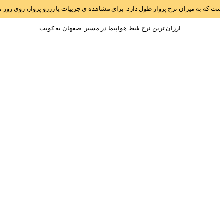
است که به میزان نرخ پرواز طول دارد. برای مشاهده ی جزییات یا رزرو پرواز، روی رو
ارزان ترین نرخ بلیط هواپیما در مسیر اصفهان به کويت